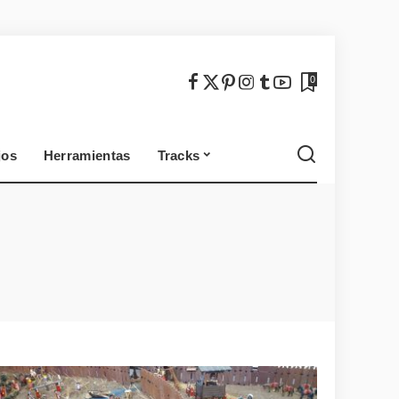
México
Chile
0
jos
Herramientas
Tracks
México
Chile