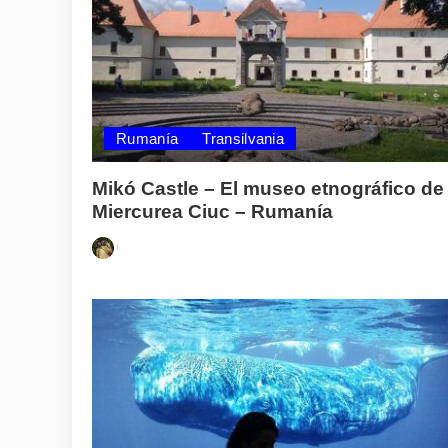
Rumanía
Transilvania
Mikó Castle – El museo etnográfico de
Miercurea Ciuc – Rumanía
Posted
by