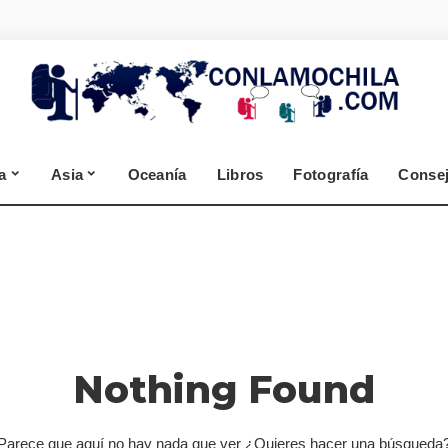
España
Alemania
Segovia
Selva Negra
Zamora
Cantabria
a
Asia
Oceanía
Libros
Fotografía
Conse
A Coruña
Lugo
España
Alemania
Segovia
Selva Negra
Zamora
Cantabria
Nothing Found
A Coruña
Lugo
Parece que aquí no hay nada que ver ¿Quieres hacer una búsqueda