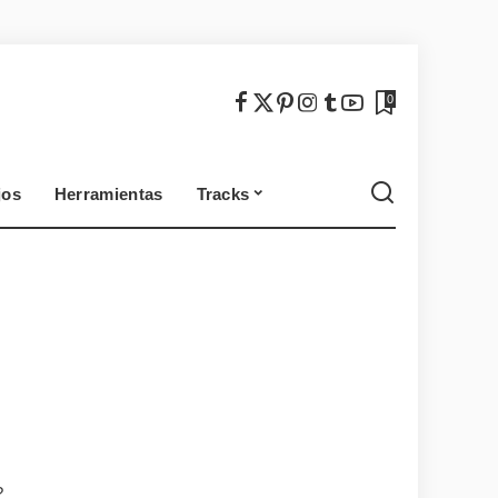
México
Chile
0
jos
Herramientas
Tracks
México
Chile
?