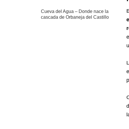
E
Cueva del Agua – Donde nace la
cascada de Orbaneja del Castillo
e
r
e
u
L
e
p
C
d
l