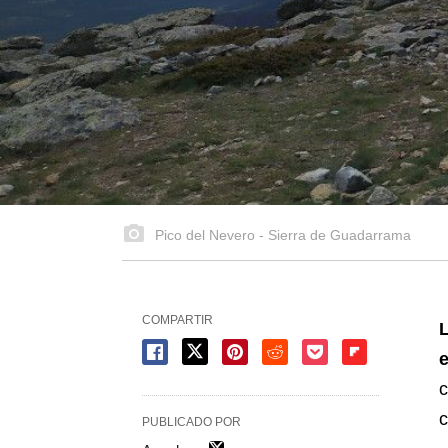
Pico del Nevero - Sierra de Guadarrama
COMPARTIR
L
e
c
c
PUBLICADO POR