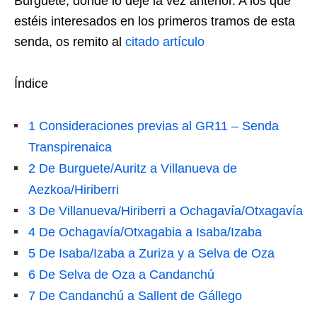
Burguete, donde lo dejé la vez anterior. A los que
estéis interesados en los primeros tramos de esta
senda, os remito al
citado artículo
Índice
1
Consideraciones previas al GR11 – Senda
Transpirenaica
2
De Burguete/Auritz a Villanueva de
Aezkoa/Hiriberri
3
De Villanueva/Hiriberri a Ochagavía/Otxagavía
4
De Ochagavía/Otxagabia a Isaba/Izaba
5
De Isaba/Izaba a Zuriza y a Selva de Oza
6
De Selva de Oza a Candanchú
7
De Candanchú a Sallent de Gállego