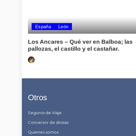
España
León
Los Ancares – Qué ver en Balboa; las
pallozas, el castillo y el castañar.
Posted
by
Otros
Seguros de Viaje
Conversor de divisas
Quienes somos