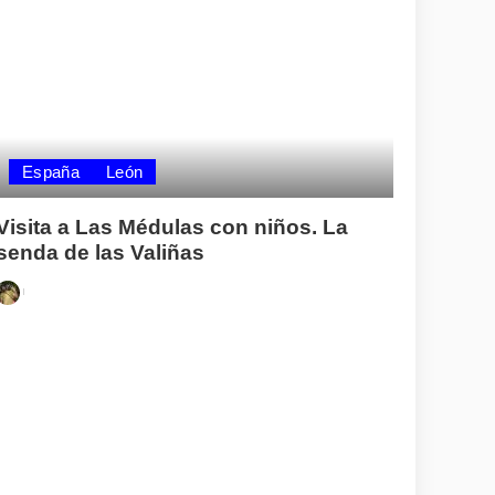
España
León
Visita a Las Médulas con niños. La
senda de las Valiñas
Posted
by