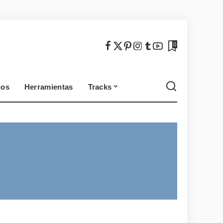
México
Chile
0
jos
Herramientas
Tracks
México
Chile