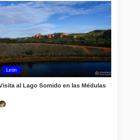
León
Visita al Lago Somido en las Médulas
Posted
by