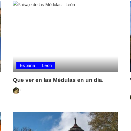
España
León
Que ver en las Médulas en un día.
Posted
by