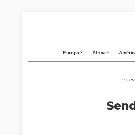
Europa
África
Améric
Con La Mo
Send