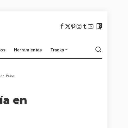
México
Chile
0
jos
Herramientas
Tracks
México
Chile
 del Paine
ía en