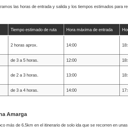
tramos las horas de entrada y salida y los tiempos estimados para re
Tiempo estimado de ruta
Hora máxima de entrada
Ho
2 horas aprox.
14:00
18
de 3 a 5 horas.
12:00
18
de 2 a 3 horas.
13:00
18
de 3 a 4 horas.
14:00
17
una Amarga
oco más de 6.5km en el itinerario de solo ida que se recorren en unas