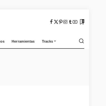
México
Chile
0
jos
Herramientas
Tracks
México
Chile