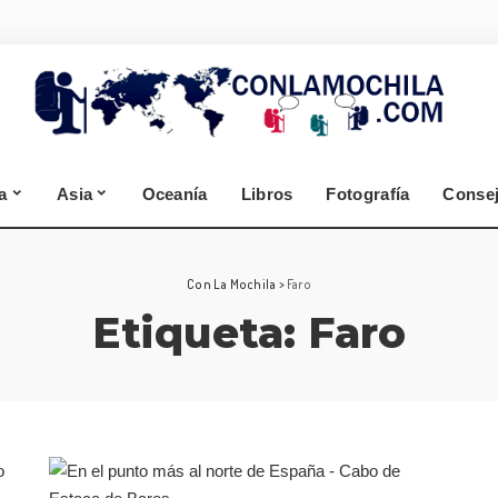
España
Alemania
Segovia
Selva Negra
Zamora
Cantabria
a
Asia
Oceanía
Libros
Fotografía
Conse
A Coruña
Lugo
España
Alemania
Con La Mochila
>
Faro
Etiqueta:
Faro
Segovia
Selva Negra
Zamora
Cantabria
A Coruña
Lugo