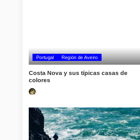
Portugal
Región de Aveiro
Costa Nova y sus típicas casas de
colores
Posted
by