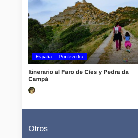
España
Pontevedra
Itinerario al Faro de Cíes y Pedra da
Campá
Posted
by
Otros