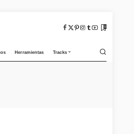
México
Chile
0
jos
Herramientas
Tracks
México
Chile