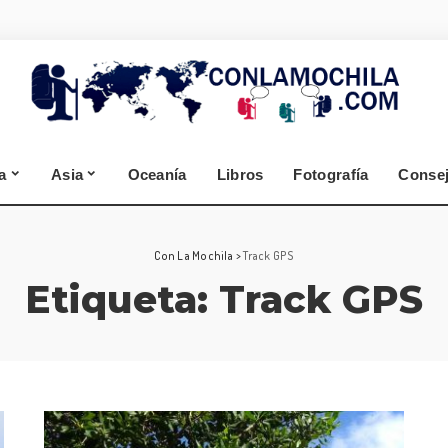
España
Alemania
Segovia
Selva Negra
Zamora
Cantabria
a
Asia
Oceanía
Libros
Fotografía
Conse
A Coruña
Lugo
España
Alemania
Con La Mochila
>
Track GPS
Etiqueta:
Track GPS
Segovia
Selva Negra
Zamora
Cantabria
A Coruña
Lugo