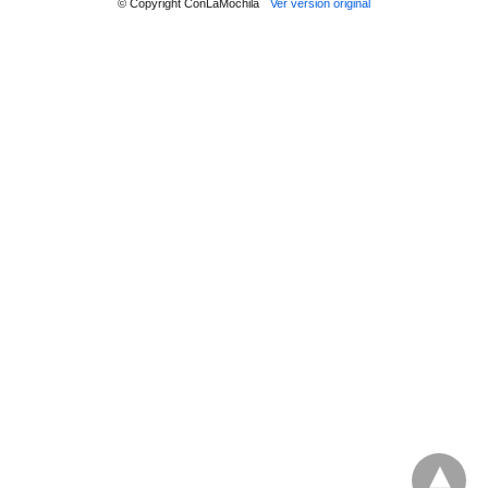
© Copyright ConLaMochila
Ver versión original