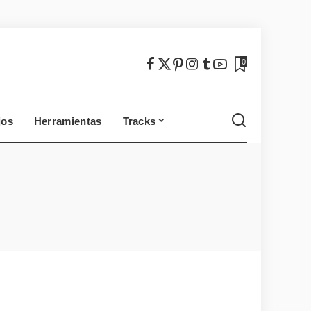
México
Chile
0
jos
Herramientas
Tracks
México
Chile