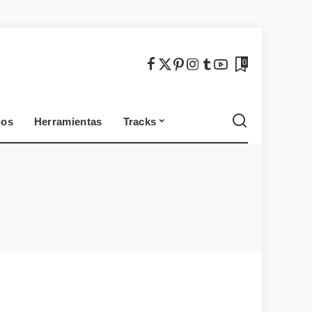
México
Chile
0
jos
Herramientas
Tracks
México
Chile