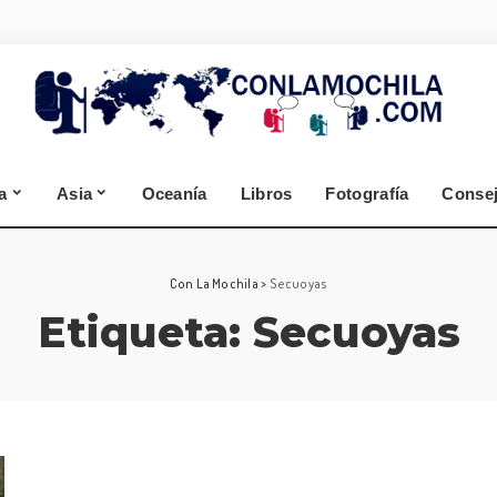
España
Alemania
Segovia
Selva Negra
Zamora
Cantabria
a
Asia
Oceanía
Libros
Fotografía
Conse
A Coruña
Lugo
España
Alemania
Con La Mochila
>
Secuoyas
Etiqueta:
Secuoyas
Segovia
Selva Negra
Zamora
Cantabria
A Coruña
Lugo