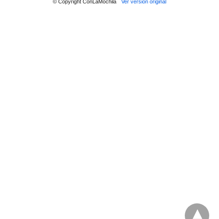
© Copyright ConLaMochila
Ver versión original