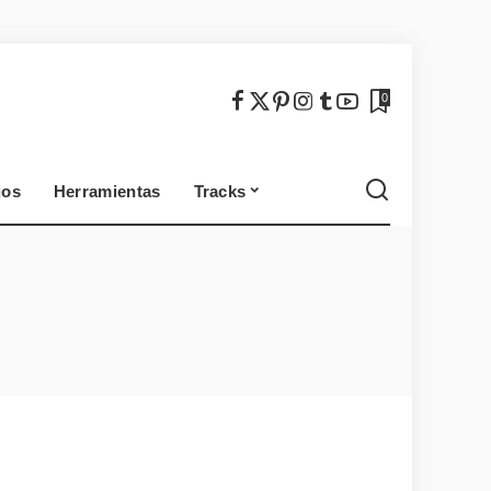
México
Chile
0
jos
Herramientas
Tracks
México
Chile