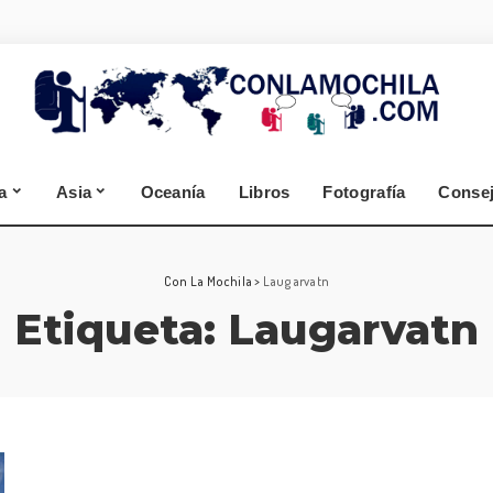
España
Alemania
Segovia
Selva Negra
Zamora
Cantabria
a
Asia
Oceanía
Libros
Fotografía
Conse
A Coruña
Lugo
España
Alemania
Con La Mochila
>
Laugarvatn
Etiqueta:
Laugarvatn
Segovia
Selva Negra
Zamora
Cantabria
A Coruña
Lugo