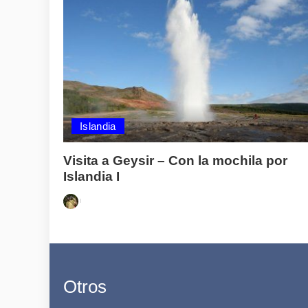
Islandia
Visita a Geysir – Con la mochila por
Islandia I
Posted
by
Otros