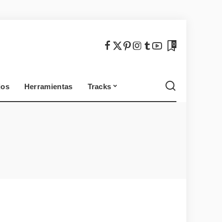
México
Chile
0
jos
Herramientas
Tracks
México
Chile