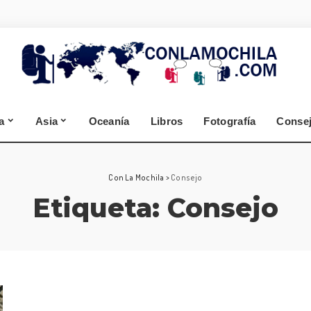
España
Alemania
Segovia
Selva Negra
Zamora
Cantabria
a
Asia
Oceanía
Libros
Fotografía
Conse
A Coruña
Lugo
España
Alemania
Con La Mochila
>
Consejo
Etiqueta:
Consejo
Segovia
Selva Negra
Zamora
Cantabria
A Coruña
Lugo