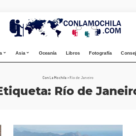
España
Alemania
Segovia
Selva Negra
Zamora
Cantabria
a
Asia
Oceanía
Libros
Fotografía
Conse
A Coruña
Lugo
España
Alemania
Con La Mochila
>
Río de Janeiro
Etiqueta:
Río de Janeir
Segovia
Selva Negra
Zamora
Cantabria
A Coruña
Lugo