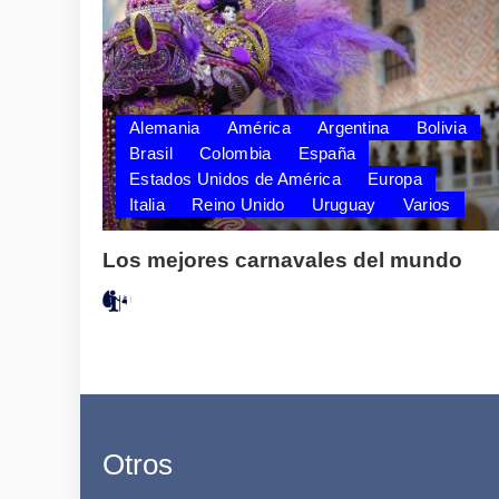
Alemania
América
Argentina
Bolivia
Brasil
Colombia
España
Estados Unidos de América
Europa
Italia
Reino Unido
Uruguay
Varios
Los mejores carnavales del mundo
Posted
by
Otros