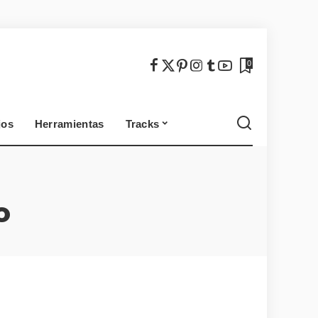
México
Chile
0
jos
Herramientas
Tracks
México
Chile
o