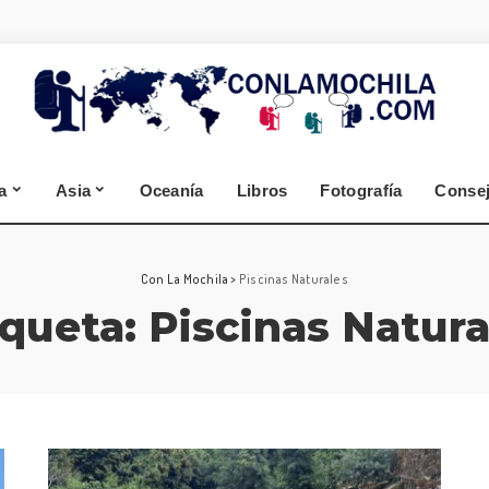
España
Alemania
Segovia
Selva Negra
Zamora
Cantabria
a
Asia
Oceanía
Libros
Fotografía
Conse
A Coruña
Lugo
España
Alemania
Con La Mochila
>
Piscinas Naturales
iqueta:
Piscinas Natura
Segovia
Selva Negra
Zamora
Cantabria
A Coruña
Lugo