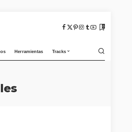
México
Chile
0
jos
Herramientas
Tracks
México
Chile
les