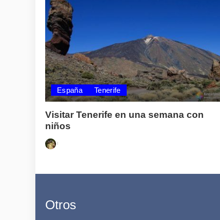
España
Tenerife
Visitar Tenerife en una semana con
niños
Posted
by
Otros