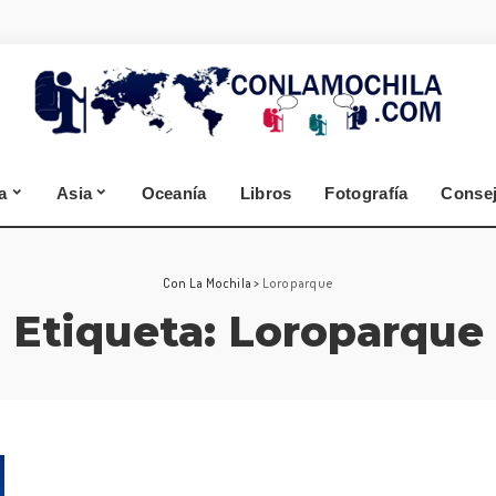
España
Alemania
Segovia
Selva Negra
Zamora
Cantabria
a
Asia
Oceanía
Libros
Fotografía
Conse
A Coruña
Lugo
España
Alemania
Con La Mochila
>
Loroparque
Etiqueta:
Loroparque
Segovia
Selva Negra
Zamora
Cantabria
A Coruña
Lugo