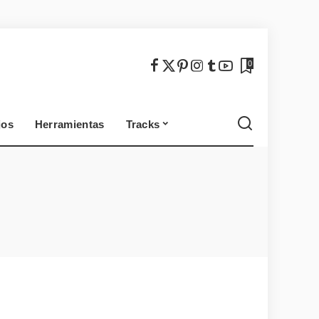
México
Chile
0
jos
Herramientas
Tracks
México
Chile