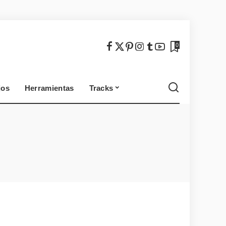
México
Chile
0
jos
Herramientas
Tracks
México
Chile