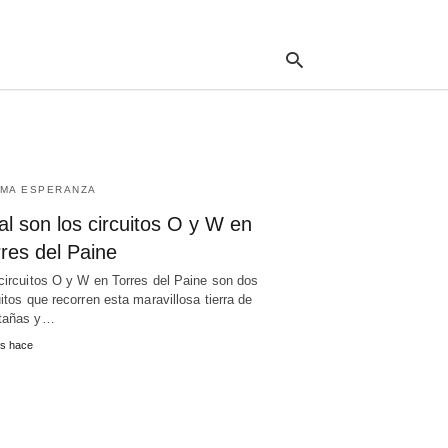
Escr
tu
cons
IMA ESPERANZA
y
puls
l son los circuitos O y W en
en
res del Paine
INT
circuitos O y W en Torres del Paine son dos
uitos que recorren esta maravillosa tierra de
tañas y…
s hace