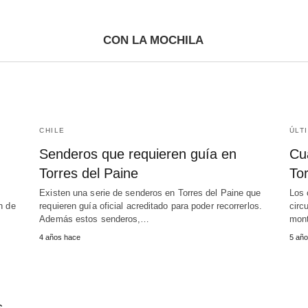
CON LA MOCHILA
CHILE
ÚLT
Senderos que requieren guía en
Cua
Torres del Paine
Tor
s
Existen una serie de senderos en Torres del Paine que
Los 
n de
requieren guía oficial acreditado para poder recorrerlos.
circ
Además estos senderos,…
mon
4 años hace
5 año
s