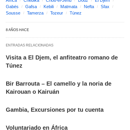
África
Chebika
Chott-el-Jerid
Douz
El Djem
Gabés
Gafsa
Kebili
Matmata
Nefta
Sfax
Sousse
Tamerza
Tozeur
Túnez
8 AÑOS HACE
ENTRADAS RELACIONADAS
Visita a El Djem, el anfiteatro romano de
Túnez
Bir Barrouta – El camello y la noria de
Kairouan o Kairuán
Gambia, Excursiones por tu cuenta
Voluntariado en África